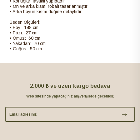
• Kol uçları lastikli yapıdadır
• Ön ve arka kısmı robalı tasarlanmıştır
• Arka boyun kısmı düğme detaylıdır
Beden Ölçüleri:
• Boy: 148 cm
• Pazı: 27 cm
• Omuz: 60 cm
• Yakadan: 70 cm
• Göğüs: 50 cm
2.000 ₺ ve üzeri kargo bedava
Web sitesinde yapacağınız alışverişlerde geçerlidir.