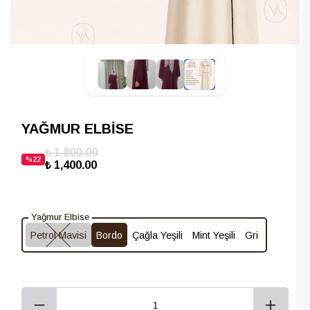
YAĞMUR ELBİSE
₺ 1,800.00
%
22
₺ 1,400.00
Yağmur Elbise
Petrol Mavisi
Bordo
Çağla Yeşili
Mint Yeşili
Gri